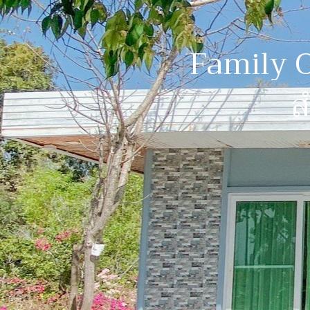
Family O
ส