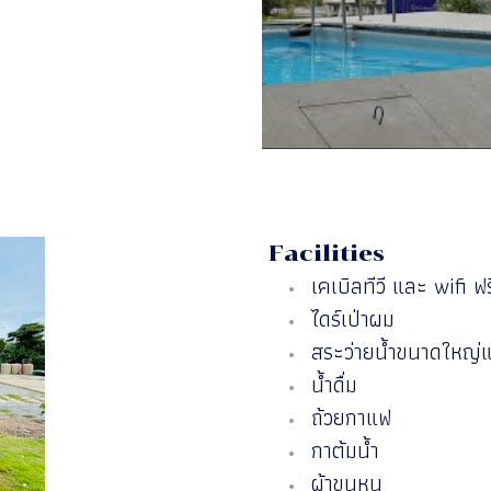
Facilities
เคเบิลทีวี และ wifi ฟ
ไดร์เป่าผม
สระว่ายน้ำขนาดใหญ่แ
น้ำดื่ม
ถ้วยกาแฟ
กาต้มน้ำ
ผ้าขนหนู