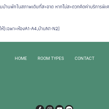
งคืนบ้านพักในสภาพเดิมที่สะอาด หากไม่สะดวกคิดค่าบริการพ
มูให้(เฉพาะห้องA1-A4,บ้านN1-N2)
HOME
ROOM TYPES
CONTACT