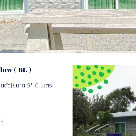
ow ( BL )
ส่วนตัว(ขนาด 5*10 เมตร)
าน