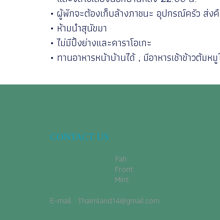
• ผู้พักจะต้องเก็บล้างภาชนะ อุปกรณ์ครัว ส่
• ห้ามนำสุนัขมา
• ไม่มีปิ้งย่างและคาราโอเกะ
• ทานอาหารหน้าบ้านได้ , มีอาหารเช้าข้าวต้มห
CONTACT US
+66 92-634-0955
​ Fah
+66 82-514-9289
Front
+66 62-661-9555
Mint
E-mail : Thaimland14@gmail.com