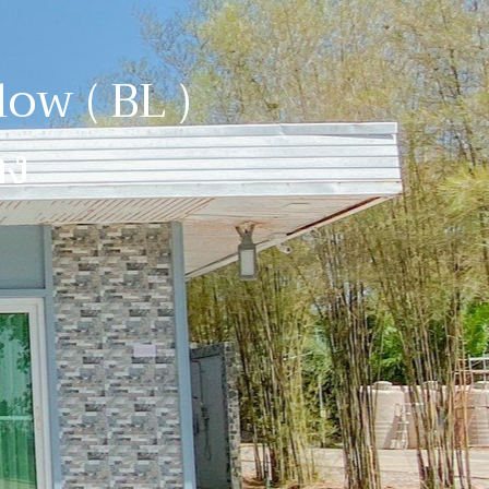
ow ( BL )
ถง