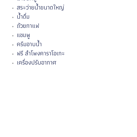
สระว่ายน้ำขนาดใหญ่
น้ำดื่ม
ถ้วยกาแฟ
แชมพู
ครีมอาบน้ำ
ฟรี ลำโพงคาราโอเกะ
เครื่องปรับอากาศ