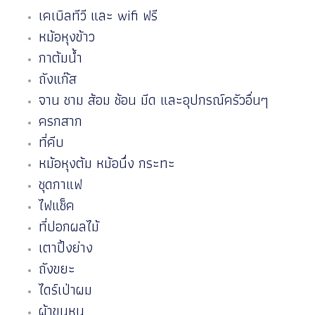
เคเบิลทีวี และ wifi ฟรี
หม้อหุงข้าว
กาต้มน้ำ
ถังแก๊ส
จาน ชาม ส้อม ช้อน มีด และอุปกรณ์ครัวอื่นๆ
ครกสาก
ที่คีบ
หม้อหุงต้ม หม้อนึ่ง กระทะ
ชุดกาแฟ
ไฟแช็ค
ที่ปอกผลไม้
เตาปิ้งย่าง
ถังขยะ
ไดร์เป่าผม
ผ้าขนหนู