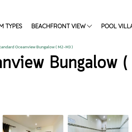
M TYPES
BEACHFRONT VIEW
POOL VILL
tandard Oceanview Bungalow ( M2-M3 )
anview Bungalow (